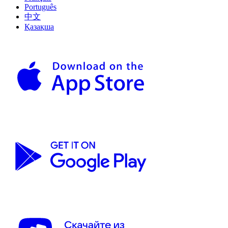
Português
中文
Қазақша