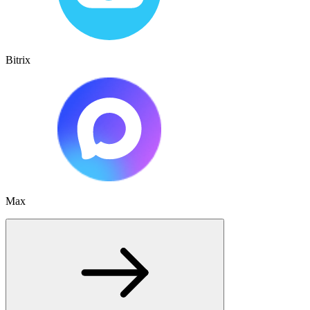
Bitrix
Max