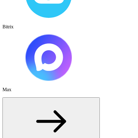
Bitrix
Max