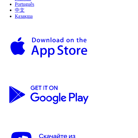
Português
中文
Қазақша