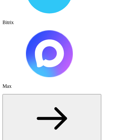
Bitrix
Max