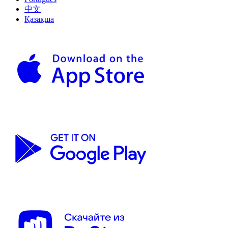
中文
Қазақша