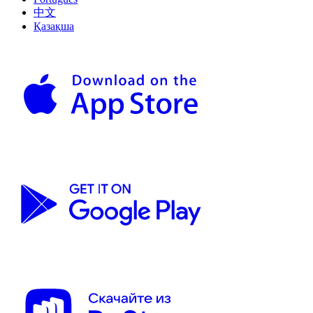
中文
Қазақша