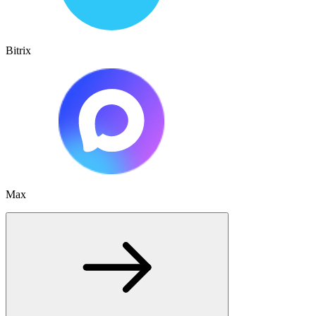
Bitrix
Max