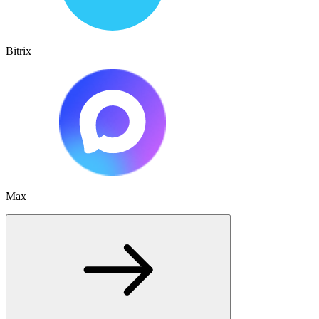
Bitrix
Max