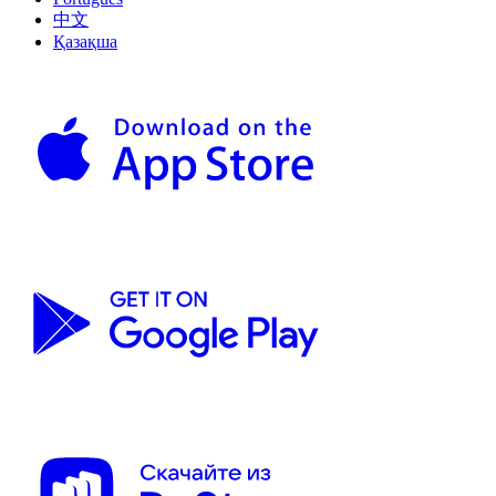
中文
Қазақша