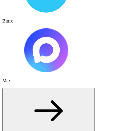
Bitrix
Max