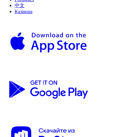
中文
Қазақша