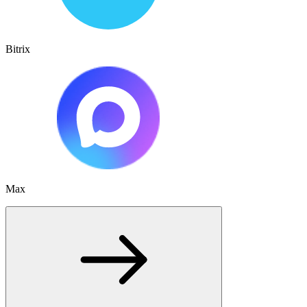
Bitrix
Max