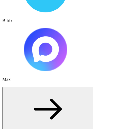
Bitrix
Max