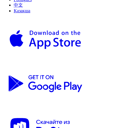
中文
Қазақша