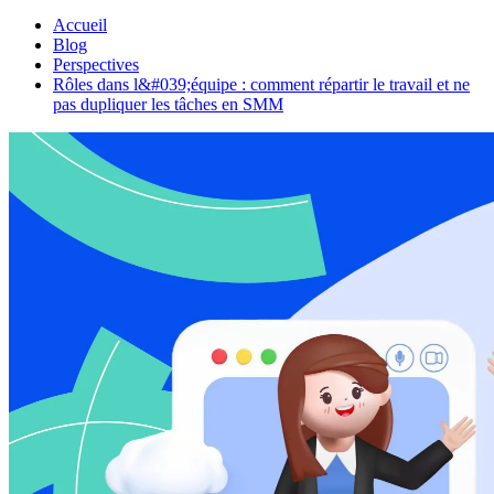
Accueil
Blog
Perspectives
Rôles dans l&#039;équipe : comment répartir le travail et ne
pas dupliquer les tâches en SMM