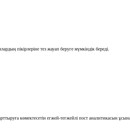
рдың пікірлеріне тез жауап беруге мүмкіндік береді.
рттыруға көмектесетін егжей-тегжейлі пост аналитикасын ұсын