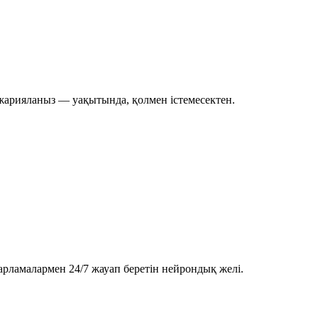
 жарияланыз — уақытында, қолмен істемесектен.
арламалармен 24/7 жауап беретін нейрондық желі.