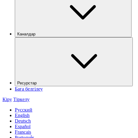
Каналдар
Ресурстар
Баға белгілеу
Кіру
Тіркелу
Русский
English
Deutsch
Español
Français
Português