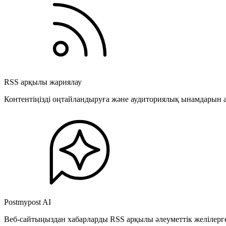
RSS арқылы жариялау
Контентіңізді оңтайландыруға және аудиториялық ынамдарын а
Postmypost AI
Веб-сайтыңыздан хабарларды RSS арқылы әлеуметтік желілерге 