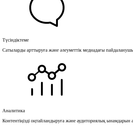
Түсіндіктеме
Сатыларды арттыруға және әлеуметтік медиадағы пайдаланушыла
Аналитика
Контентіңізді оңтайландыруға және аудиториялық ынамдарын а