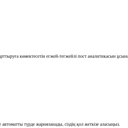
рттыруға көмектесетін егжей-тегжейлі пост аналитикасын ұсын
автоматты түрде жарияланады, сіздің қол жеткізе аласыңыз.