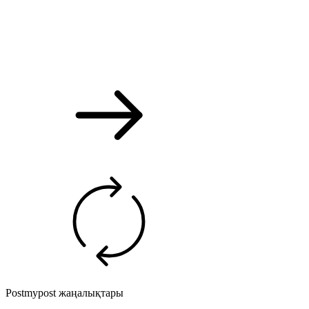
Postmypost жаңалықтары