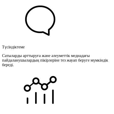
Түсіндіктеме
Сатыларды арттыруға және әлеуметтік медиадағы
пайдаланушылардың пікірлеріне тез жауап беруге мүмкіндік
береді.