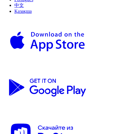
中文
Қазақша