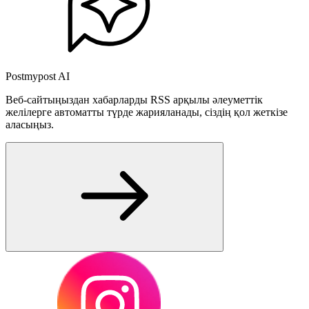
Postmypost AI
Веб-сайтыңыздан хабарларды RSS арқылы әлеуметтік
желілерге автоматты түрде жарияланады, сіздің қол жеткізе
аласыңыз.