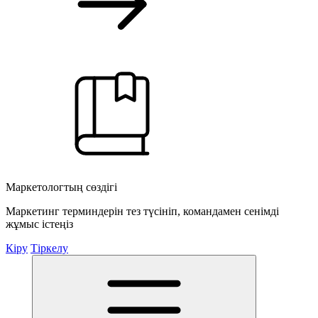
Маркетологтың сөздігі
Маркетинг терминдерін тез түсініп, командамен сенімді
жұмыс істеңіз
Кіру
Тіркелу