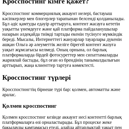
Кросспостинг кімге қажет?
Кросспостинг коммерциялық аккаунт иелері, бастауыш
кәсіпкерлер мен блогерлер тарапынан белсенді қолданылады.
Бұл әдіс қамтуды едәуір арттыруға, контент жасауға кететін
уақытты үнемдеуге және қай платформа пайдаланушылар
назарын әлдеқайда тиімді тартады екенін түсінуге мүмкіндік
береді. Мысалы, Интернеттегі жануарлар тауарлары дүкенін
ашқан Ольга әр әлеуметтік желіге бірегей контент жазуға
уақыт жұмсағысы келмеді. Оның орнына, ол барлық
платформаларда бірдей фотосуреттер мен сипаттамаларды
жариялай бастады, бұл оған өз брендінің танымалдылығын
арттырып, жаңа клиенттер тартуға көмектесті.
Кросспостинг түрлері
Кросспостингтiң бірнеше түрі бар: қолмен, автоматты және
аралас.
Қолмен кросспостинг
Қолмен кросспостинг кезінде аккаунт иесі контентті барлық
платформаларға өзі орналастырады. Бұл процеске жеке
бақылауды қамтамасыз етеді, алайда айтарлықтай уақыт пен