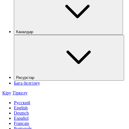
Каналдар
Ресурстар
Баға белгілеу
Кіру
Тіркелу
Русский
English
Deutsch
Español
Français
Português