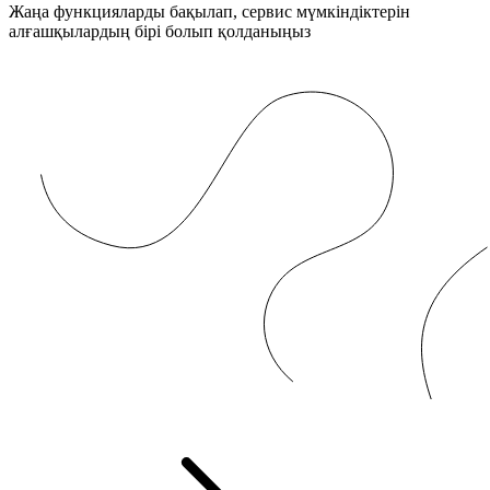
Жаңа функцияларды бақылап, сервис мүмкіндіктерін
алғашқылардың бірі болып қолданыңыз