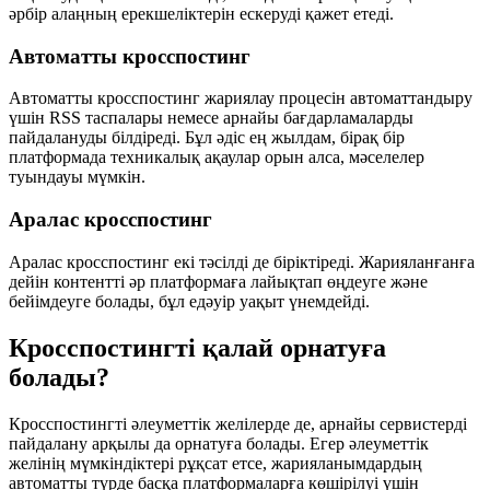
әрбір алаңның ерекшеліктерін ескеруді қажет етеді.
Автоматты кросспостинг
Автоматты кросспостинг жариялау процесін автоматтандыру
үшін RSS таспалары немесе арнайы бағдарламаларды
пайдалануды білдіреді. Бұл әдіс ең жылдам, бірақ бір
платформада техникалық ақаулар орын алса, мәселелер
туындауы мүмкін.
Аралас кросспостинг
Аралас кросспостинг екі тәсілді де біріктіреді. Жарияланғанға
дейін контентті әр платформаға лайықтап өңдеуге және
бейімдеуге болады, бұл едәуір уақыт үнемдейді.
Кросспостингті қалай орнатуға
болады?
Кросспостингті әлеуметтік желілерде де, арнайы сервистерді
пайдалану арқылы да орнатуға болады. Егер әлеуметтік
желінің мүмкіндіктері рұқсат етсе, жарияланымдардың
автоматты түрде басқа платформаларға көшірілуі үшін