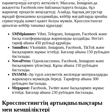
параметрлерді өзгерту жеткілікті. Мысалы, Instagram-да
аккаунтты Facebook-пен байланыстыруға болады, бұл
жариялау процесін жеңілдетеді. Алайда, барлық ресурстар
мұндай функцияны қолдамайды, кейбір жағдайларда арнайы
сервистердің көмегі қажет болуы мүмкін. Кросспостингке
арналған кейбір танымал құралдар:
SMMplanner:
Viber, Telegram, Instagram, Facebook және
басқа платформаларда жариялауды қолдайды. Негізгі
тариф айына 450 рубльді құрайды.
SmmBox:
Vkontakte, Instagram, Facebook, TikTok және
басқалармен жұмыс істейді. Бағалар айына 150 рубльден
басталады.
NovaPress:
Одноклассники, Facebook, Instagram және
басқалармен үйлесімді. Құны айына 150 рубльден
басталады.
INSMM:
Әр түрлі әлеуметтік желілерде материалдарды
жариялауға мүмкіндік береді. Тарифтер айына 300
рубльден басталады.
Megapost:
Facebook, Twitter және басқалармен жұмыс
істейді. Бағалар айына 230 рубльден басталады.
Кросспостингтің артықшылықтары
мен кемшіліктері