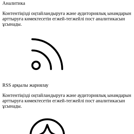
Аналитика
Контентіңізді оңтайландыруға және аудиториялық ынамдарын
арттыруға көмектесетін егжей-тегжейлі пост аналитикасын
ұсынады.
RSS арқылы жариялау
Контентіңізді оңтайландыруға және аудиториялық ынамдарын
арттыруға көмектесетін егжей-тегжейлі пост аналитикасын
ұсынады.