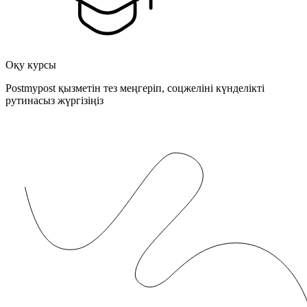
Оқу курсы
Postmypost қызметін тез меңгеріп, соцжеліні күнделікті
рутинасыз жүргізіңіз