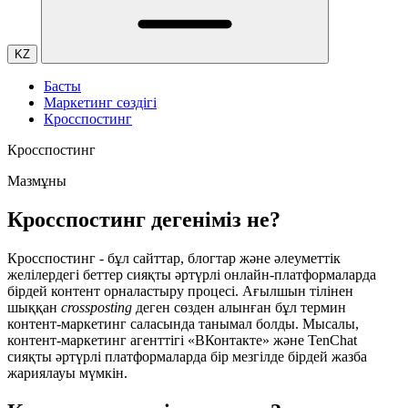
KZ
Басты
Маркетинг сөздігі
Кросспостинг
Кросспостинг
Мазмұны
Кросспостинг дегеніміз не?
Кросспостинг - бұл сайттар, блогтар және әлеуметтік
желілердегі беттер сияқты әртүрлі онлайн-платформаларда
бірдей контент орналастыру процесі. Ағылшын тілінен
шыққан
crossposting
деген сөзден алынған бұл термин
контент-маркетинг саласында танымал болды. Мысалы,
контент-маркетинг агенттігі «ВКонтакте» және TenChat
сияқты әртүрлі платформаларда бір мезгілде бірдей жазба
жариялауы мүмкін.