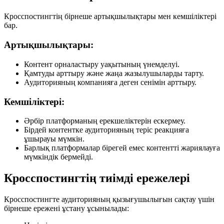
Кросспостингтің бірнеше артықшылықтары мен кемшіліктері
бар.
Артықшылықтары:
Контент орналастыру уақытының үнемделуі.
Қамтуды арттыру және жаңа жазылушыларды тарту.
Аудиторияның компанияға деген сенімін арттыру.
Кемшіліктері:
Әрбір платформаның ерекшеліктерін ескермеу.
Бірдей контентке аудиторияның теріс реакцияға
ұшырауы мүмкін.
Барлық платформалар бірегей емес контентті жариялауға
мүмкіндік бермейді.
Кросспостингтің тиімді ережелері
Кросспостингте аудиторияның қызығушылығын сақтау үшін
бірнеше ережені ұстану ұсынылады: