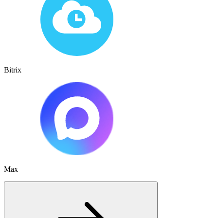
Bitrix
Max