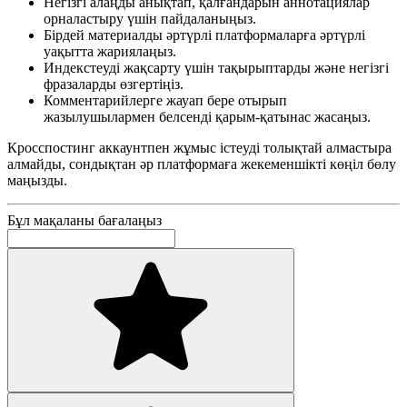
Негізгі алаңды анықтап, қалғандарын аннотациялар
орналастыру үшін пайдаланыңыз.
Бірдей материалды әртүрлі платформаларға әртүрлі
уақытта жариялаңыз.
Индекстеуді жақсарту үшін тақырыптарды және негізгі
фразаларды өзгертіңіз.
Комментарийлерге жауап бере отырып
жазылушылармен белсенді қарым-қатынас жасаңыз.
Кросспостинг аккаунтпен жұмыс істеуді толықтай алмастыра
алмайды, сондықтан әр платформаға жекеменшікті көңіл бөлу
маңызды.
Бұл мақаланы бағалаңыз