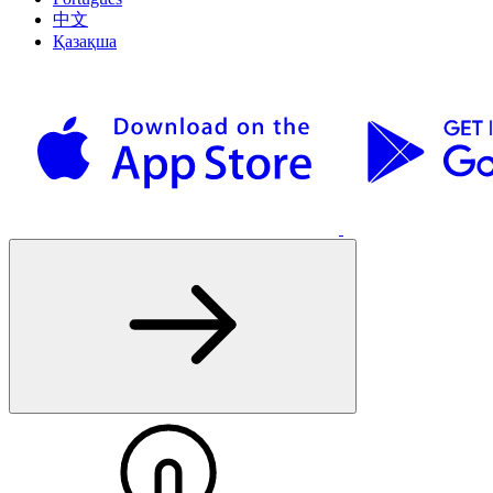
中文
Қазақша