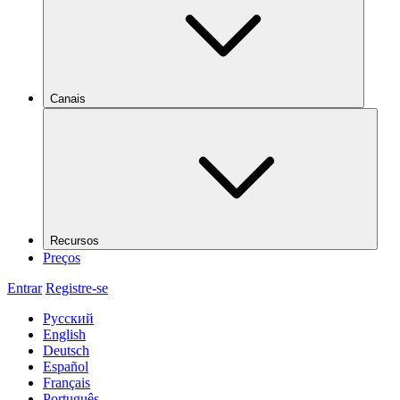
Canais
Recursos
Preços
Entrar
Registre-se
Русский
English
Deutsch
Español
Français
Português