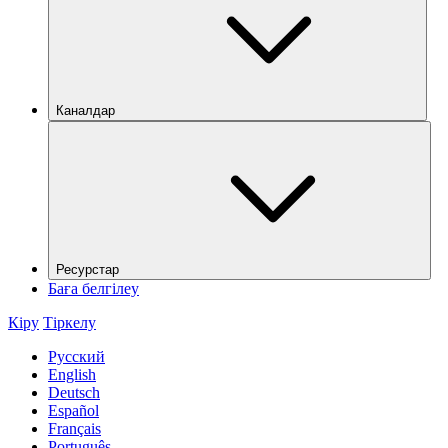
Каналдар
Ресурстар
Баға белгілеу
Кіру
Тіркелу
Русский
English
Deutsch
Español
Français
Português