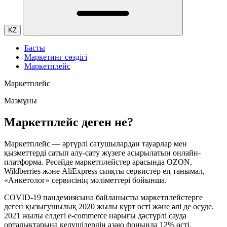
KZ
Басты
Маркетинг сөздігі
Маркетплейс
Маркетплейс
Мазмұны
Маркетплейс деген не?
Маркетплейс — әртүрлі сатушылардан тауарлар мен
қызметтерді сатып алу-сату жүзеге асырылатын онлайн-
платформа. Ресейде маркетплейстер арасында OZON,
Wildberries және AliExpress сияқты сервистер ең танымал,
«Анкетолог» сервисінің мәліметтері бойынша.
COVID-19 пандемиясына байланысты маркетплейстерге
деген қызығушылық 2020 жылы күрт өсті және әлі де өсуде.
2021 жылы елдегі e-commerce нарығы дәстүрлі сауда
орталықтарына келушілердің азаю фонында 12% өсті.