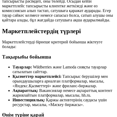
тапсырысты рәсімдеп, оны төлейді. Осыдан кейін
маркетплейс тапсырысты клиентке жеткізеді және өз
комиссиясын алып тастап, сатушыға қаражат аударады. Егер
тауар сәйкес келмесе немесе сапасыз болса, сатып алушы оны
қайтара алады, бұл жағдайда сатушыға ақша аударылмайды.
Маркетплейстердің түрлері
Маркетплейстерді бірнеше критерий бойынша жіктеуге
болады:
Тақырыбы бойынша
Тауарлар:
Wildberries және Lamoda сияқты тауарлар
сатылатын сайттар.
Қызметтер маркетплейсі:
Тапсырыс берушілер мен
орындаушыларға арналған платформалар, мысалы,
«Яндекс.Қызметтері» және фриланс-биржалар.
Ақпараттық:
Вакансиялар немесе ақпараттық контент
жариялайтын платформалар, мысалы, hh.ru.
Инвестициялық:
Қаржы активтерінің саудасы үшін
ресурстар, мысалы, «Мәскеу биржасы».
Өнім түріне қарай