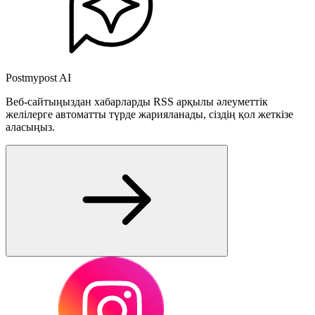
Postmypost AI
Веб-сайтыңыздан хабарларды RSS арқылы әлеуметтік
желілерге автоматты түрде жарияланады, сіздің қол жеткізе
аласыңыз.