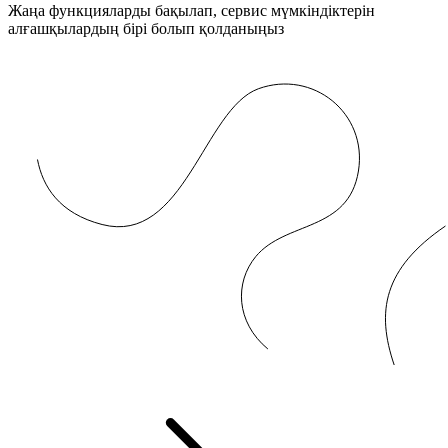
Жаңа функцияларды бақылап, сервис мүмкіндіктерін
алғашқылардың бірі болып қолданыңыз