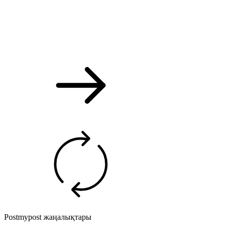
Postmypost жаңалықтары