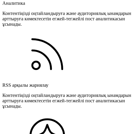
Аналитика
Контентіңізді оңтайландыруға және аудиториялық ынамдарын
арттыруға көмектесетін егжей-тегжейлі пост аналитикасын
ұсынады.
RSS арқылы жариялау
Контентіңізді оңтайландыруға және аудиториялық ынамдарын
арттыруға көмектесетін егжей-тегжейлі пост аналитикасын
ұсынады.