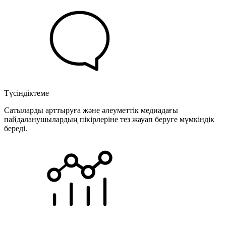
Түсіндіктеме
Сатыларды арттыруға және әлеуметтік медиадағы
пайдаланушылардың пікірлеріне тез жауап беруге мүмкіндік
береді.