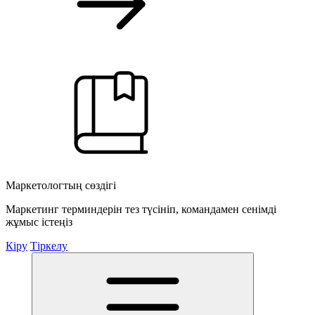
Маркетологтың сөздігі
Маркетинг терминдерін тез түсініп, командамен сенімді
жұмыс істеңіз
Кіру
Тіркелу