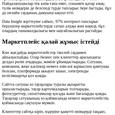
Пайдаланушылар тек киім ғана емес, сонымен қатар азық-
түлік өнімдерін де белсенді түрде тапсырыс бере бастады, бұл
да онлайн сауданың дамуына ықпал етті.
Data Insight зерттеуіне сәйкес, 97% интернет-тапсырыс
берушілер маркетплейстерде сатып алуды жөн көреді, бұл
олардың танымалдылығы мен ыңғайлылығын растайды.
Маркетплейс қалай жұмыс істейді
Көп жағдайда маркетплейстер тікелей саудамен
айналыспайды. Олар бизнес пен клиенттер арасындағы
делдал рөлін атқарады, мәміле ұйымдастырады. Сатушы,
компания, жеке кәсіпкер немесе өзін-өзі жұмыспен қамтушы
болсын, платформада аккаунт ашып, электронды
келісімшартқа қол қояды.
Сайтта сатушы өз тауарлары туралы ақпаратты
орналастырады, тауар карточкаларын толтырады,
фотосуреттер, сипаттамалар қосады және бағаларды қояды.
Тауарлар сатушының өз қоймасында немесе маркетплейстің
қоймасында сақталуы мүмкін.
Клиенттер сайтқа кіріп, өздеріне қажетті өнімдерді таңдап,