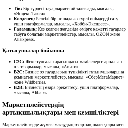
Тік:
Бір түрдегі тауарлармен айналысады, мысалы,
«Яндекс.Такси».
Көлденең:
Белгілі бір нишада әр түрлі өнімдерді сату
үшін платформалар, мысалы, «Хобби-Экспресс».
Ғаламдық:
Кез келген жағдайда өмірге қажетті тауарлар
табуға болатын маркетплейстер, мысалы, OZON және
AliExpress.
Қатысушылар бойынша
C2C:
Жеке тұлғалар арасындағы мәмілелерге арналған
платформалар, мысалы, «Авито».
B2C:
Бизнес өз тауарларын түпкілікті тұтынушыларына
ұсынатын маркетплейстер, мысалы, «СберМегаМаркет»
және Wildberries.
B2B:
Бизнестің өзара әрекеттесуі үшін платформалар,
мысалы, Alibaba.
Маркетплейстердің
артықшылықтары мен кемшіліктері
Маркетплейстерде жұмыс жасаудың өз артықшылықтары мен