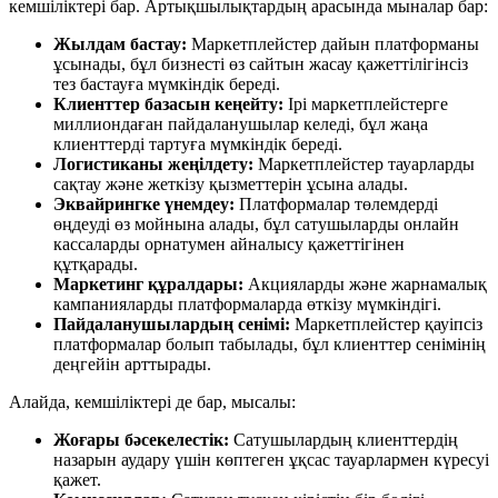
кемшіліктері бар. Артықшылықтардың арасында мыналар бар:
Жылдам бастау:
Маркетплейстер дайын платформаны
ұсынады, бұл бизнесті өз сайтын жасау қажеттілігінсіз
тез бастауға мүмкіндік береді.
Клиенттер базасын кеңейту:
Ірі маркетплейстерге
миллиондаған пайдаланушылар келеді, бұл жаңа
клиенттерді тартуға мүмкіндік береді.
Логистиканы жеңілдету:
Маркетплейстер тауарларды
сақтау және жеткізу қызметтерін ұсына алады.
Эквайрингке үнемдеу:
Платформалар төлемдерді
өңдеуді өз мойнына алады, бұл сатушыларды онлайн
кассаларды орнатумен айналысу қажеттігінен
құтқарады.
Маркетинг құралдары:
Акцияларды және жарнамалық
кампанияларды платформаларда өткізу мүмкіндігі.
Пайдаланушылардың сенімі:
Маркетплейстер қауіпсіз
платформалар болып табылады, бұл клиенттер сенімінің
деңгейін арттырады.
Алайда, кемшіліктері де бар, мысалы:
Жоғары бәсекелестік:
Сатушылардың клиенттердің
назарын аудару үшін көптеген ұқсас тауарлармен күресуі
қажет.