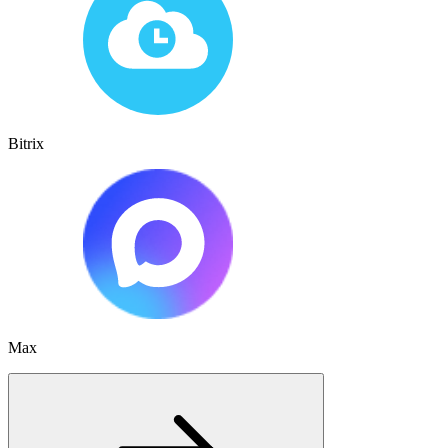
Bitrix
Max