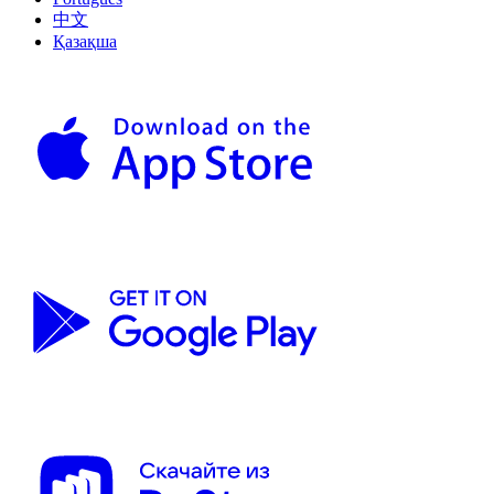
中文
Қазақша