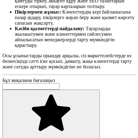
қамтуды тіркеу, аккаунт құру және SEO талаптарын
ескере отырып, тауар карталарын толтыру.
Пікірлермен жұмыс:
Клиенттердің кері байланысына
назар аудару, пікірлерге жауап беру және қызмет көрсету
сапасын жақсарту.
Кәсіби қызметтерді пайдалану:
Тауарларды
жылжытумен және клиенттермен сөйлесумен
айналысатын менеджерлерді тарту мүмкіндігін
қарастыру.
Осы ұсыныстарды орындау арқылы, сіз маркетплейстерде өз
бизнесіңізді сәтті іске қосып, дамыту, жаңа клиенттерді тарту
және сатуды арттыру мүмкіндігіне ие боласыз.
Бұл мақаланы бағалаңыз