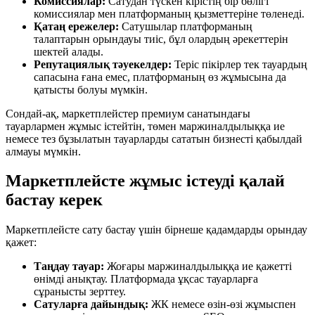
Комиссиялар:
Сатудан түскен кірістің бір бөлігі
комиссиялар мен платформаның қызметтеріне төленеді.
Қатаң ережелер:
Сатушылар платформаның
талаптарын орындауы тиіс, бұл олардың әрекеттерін
шектей алады.
Репутациялық тәуекелдер:
Теріс пікірлер тек тауардың
сапасына ғана емес, платформаның өз жұмысына да
қатысты болуы мүмкін.
Сондай-ақ, маркетплейстер премиум санатындағы
тауарлармен жұмыс істейтін, төмен маржиналдылыққа ие
немесе тез бұзылатын тауарларды сататын бизнесті қабылдай
алмауы мүмкін.
Маркетплейсте жұмыс істеуді қалай
бастау керек
Маркетплейсте сату бастау үшін бірнеше қадамдарды орындау
қажет:
Таңдау тауар:
Жоғары маржиналдылыққа ие қажетті
өнімді анықтау. Платформада ұқсас тауарларға
сұранысты зерттеу.
Сатуларға дайындық:
ЖК немесе өзін-өзі жұмыспен