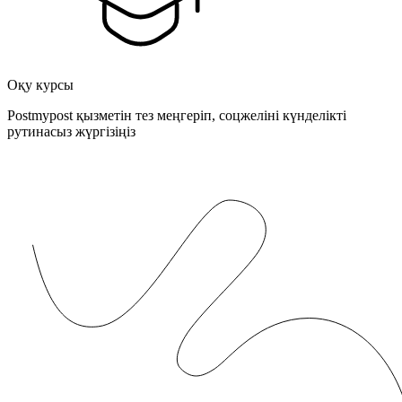
Оқу курсы
Postmypost қызметін тез меңгеріп, соцжеліні күнделікті
рутинасыз жүргізіңіз