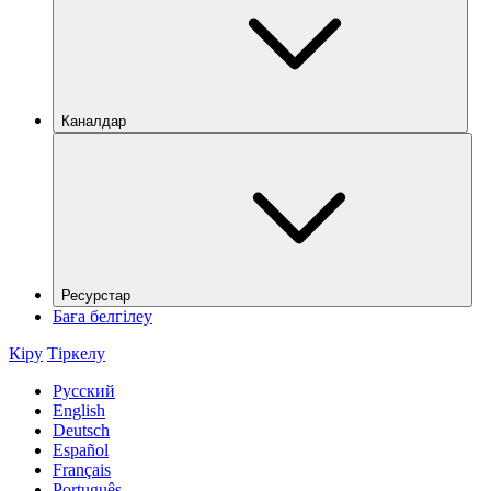
Каналдар
Ресурстар
Баға белгілеу
Кіру
Тіркелу
Русский
English
Deutsch
Español
Français
Português