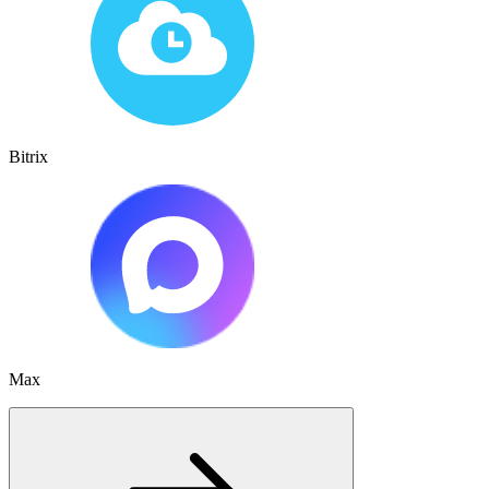
Bitrix
Max