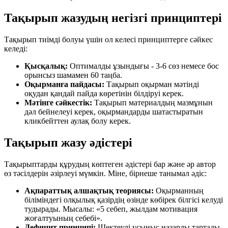
Тақырып жазудың негізгі принциптері
Тақырып тиімді болуы үшін ол келесі принциптерге сәйкес
келеді:
Қысқалық:
Оптималды ұзындығы - 3-6 сөз немесе бос
орынсыз шамамен 60 таңба.
Оқырманға пайдасы:
Тақырып оқырман мәтінді
оқудан қандай пайда көретінін білдіруі керек.
Мәтінге сәйкестік:
Тақырып материалдың мазмұнын
дәл бейнелеуі керек, оқырмандарды шатастыратын
кликбейттен аулақ болу керек.
Тақырып жазу әдістері
Тақырыптарды құрудың көптеген әдістері бар және әр автор
өз тәсілдерін әзірлеуі мүмкін. Міне, бірнеше танымал әдіс:
Ақпараттық алшақтық теориясы:
Оқырманның
біліміндегі олқылық қазірдің өзінде көбірек білгісі келуді
тудырады. Мысалы: «5 себеп, жылдам мотивация
жоғалтуының себебі».
Дефицит принципі:
Шектеулі ұсыныс назарды тартады.