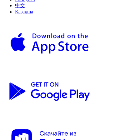
中文
Қазақша