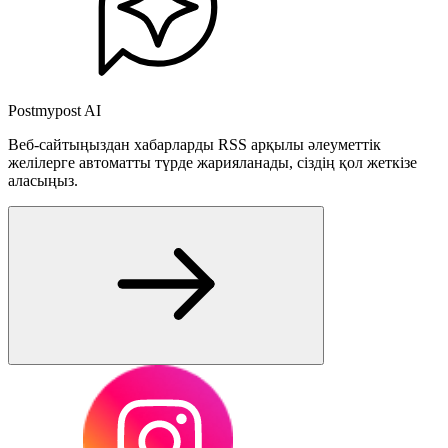
Postmypost AI
Веб-сайтыңыздан хабарларды RSS арқылы әлеуметтік
желілерге автоматты түрде жарияланады, сіздің қол жеткізе
аласыңыз.