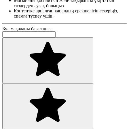
Мағынаны қоспайтын және тақырыпты ұзартатын
сөздерден аулақ болыңыз.
Контентке арналған каналдың ерекшелігін ескеріңіз,
спамға түспеу үшін.
Бұл мақаланы бағалаңыз