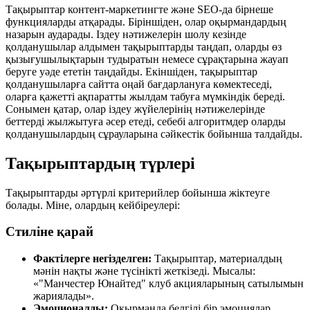
Тақырыптар контент-маркетингте және SEO-да бірнеше
функцияларды атқарады. Біріншіден, олар оқырмандардың
назарын аударады. Іздеу нәтижелерін шолу кезінде
қолданушылар алдымен тақырыптарды таңдап, оларды өз
қызығушылықтарын тудыратын немесе сұрақтарына жауап
беруге уәде ететін таңдайды. Екіншіден, тақырыптар
қолданушыларға сайтта оңай бағдарлануға көмектеседі,
оларға қажетті ақпаратты жылдам табуға мүмкіндік береді.
Сонымен қатар, олар іздеу жүйелерінің нәтижелерінде
беттерді жылжытуға әсер етеді, себебі алгоритмдер оларды
қолданушылардың сұрауларына сәйкестік бойынша талдайды.
Тақырыптардың түрлері
Тақырыптарды әртүрлі критерийлер бойынша жіктеуге
болады. Міне, олардың кейбіреулері:
Стиліне қарай
Фактілерге негізделген:
Тақырыптар, материалдың
мәнін нақты және түсінікті жеткізеді. Мысалы:
«"Манчестер Юнайтед" клуб акцияларының сатылымын
жариялады».
Эмоционалды:
Оқырманда белгілі бір эмоциялар