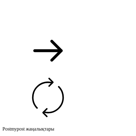
Postmypost жаңалықтары