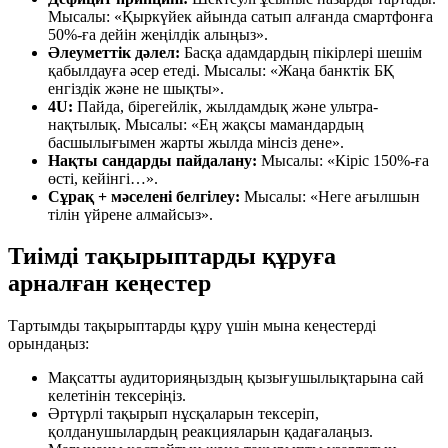
Мысалы: «Қыркүйек айында сатып алғанда смартфонға
50%-ға дейін жеңілдік алыңыз».
Әлеуметтік дәлел:
Басқа адамдардың пікірлері шешім
қабылдауға әсер етеді. Мысалы: «Жаңа банктік БҚ
енгіздік және не шықты».
4U:
Пайда, бірегейлік, жылдамдық және ультра-
нақтылық. Мысалы: «Ең жақсы мамандардың
басшылығымен жарты жылда мінсіз дене».
Нақты сандарды пайдалану:
Мысалы: «Кіріс 150%-ға
өсті, кейінгі…».
Сұрақ + мәселені белгілеу:
Мысалы: «Неге ағылшын
тілін үйрене алмайсыз».
Тиімді тақырыптарды құруға
арналған кеңестер
Тартымды тақырыптарды құру үшін мына кеңестерді
орындаңыз:
Мақсатты аудиторияңыздың қызығушылықтарына сай
келетінін тексеріңіз.
Әртүрлі тақырып нұсқаларын тексеріп,
қолданушылардың реакцияларын қадағалаңыз.