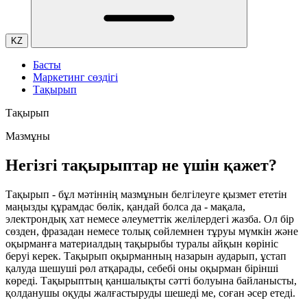
KZ
Басты
Маркетинг сөздігі
Тақырып
Тақырып
Мазмұны
Негізгі тақырыптар не үшін қажет?
Тақырып - бұл мәтіннің мазмұнын белгілеуге қызмет ететін
маңызды құрамдас бөлік, қандай болса да - мақала,
электрондық хат немесе әлеуметтік желілердегі жазба. Ол бір
сөзден, фразадан немесе толық сөйлемнен тұруы мүмкін және
оқырманға материалдың тақырыбы туралы айқын көрініс
беруі керек. Тақырып оқырманның назарын аударып, ұстап
қалуда шешуші рөл атқарады, себебі оны оқырман бірінші
көреді. Тақырыптың қаншалықты сәтті болуына байланысты,
қолданушы оқуды жалғастыруды шешеді ме, соған әсер етеді.