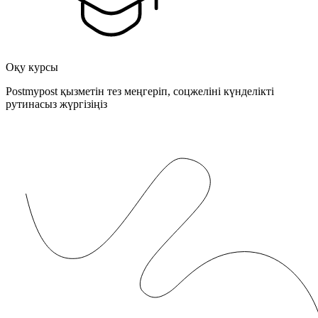
Оқу курсы
Postmypost қызметін тез меңгеріп, соцжеліні күнделікті
рутинасыз жүргізіңіз