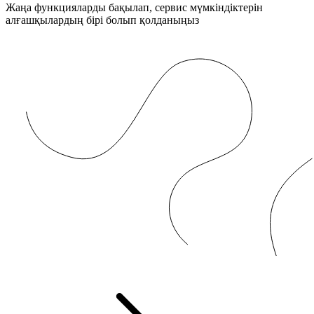
Жаңа функцияларды бақылап, сервис мүмкіндіктерін
алғашқылардың бірі болып қолданыңыз