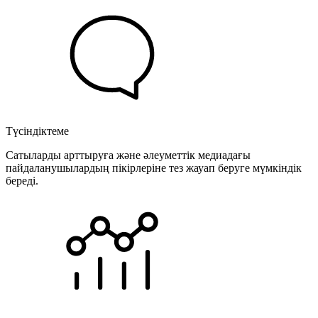
Түсіндіктеме
Сатыларды арттыруға және әлеуметтік медиадағы
пайдаланушылардың пікірлеріне тез жауап беруге мүмкіндік
береді.