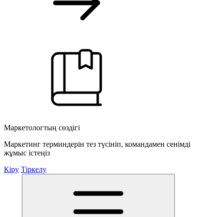
Маркетологтың сөздігі
Маркетинг терминдерін тез түсініп, командамен сенімді
жұмыс істеңіз
Кіру
Тіркелу