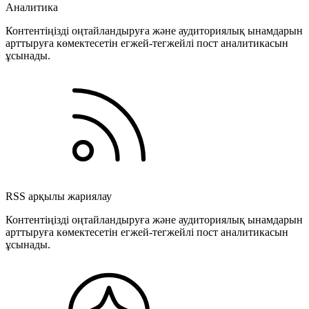
Аналитика
Контентіңізді оңтайландыруға және аудиториялық ынамдарын
арттыруға көмектесетін егжей-тегжейлі пост аналитикасын
ұсынады.
RSS арқылы жариялау
Контентіңізді оңтайландыруға және аудиториялық ынамдарын
арттыруға көмектесетін егжей-тегжейлі пост аналитикасын
ұсынады.