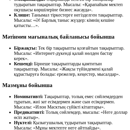
тудыратын тақырыптар. Мысалы: «Қарапайым мектеп
оқушысы көршілеріне бизнес жасауда».
Клише:
Танымал тіркестерге негізделген тақырыптар.
Мысалы: «Ә! Барлық таныс жүздер: кімнің кешіне
қатысты…».
Мәтінмен мағыналық байланысы бойынша
Біржақты:
Тек бір тақырыпты қозғайтын тақырыптар.
Мысалы: «Интернет-дүкенді қалай нөлден бастау
керек».
Кешенді:
Бірнеше тақырыптарды қамтитын
тақырыптар. Мысалы: «Жақсы түйіндемені қалай
құрастыруға болады: ережелер, кеңестер, мысалдар».
Мазмұны бойынша
Номинативті:
Тақырыптар, толық емес сөйлемдерден
тұратын, жиі зат есімдермен және сын есімдермен.
Мысалы: «Илон Масктың сүйікті кітаптары».
Предикативті:
Толық сөйлемдер, мысалы: «Неге доллар
өсіп жатыр».
Нүктелі:
Қызығушылық тудыратын тақырыптар.
Мысалы: «Мұны мектепте неге айтпайды».