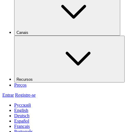
Canais
Recursos
Preços
Entrar
Registre-se
Русский
English
Deutsch
Español
Français
Português