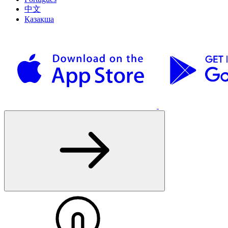
中文
Қазақша