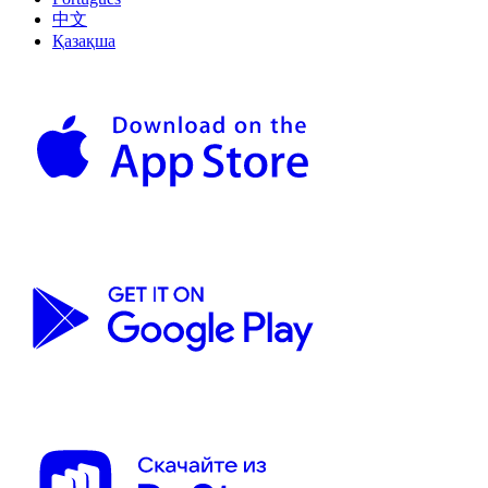
中文
Қазақша