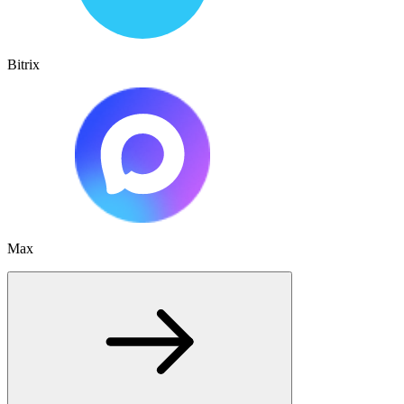
Bitrix
Max