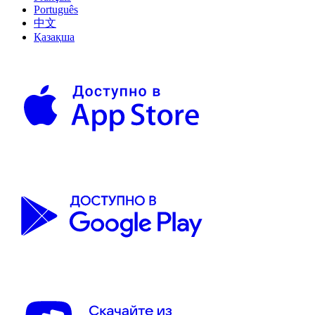
Português
中文
Қазақша