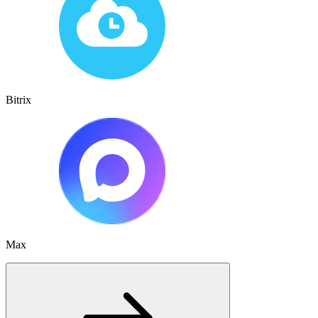
Bitrix
Max