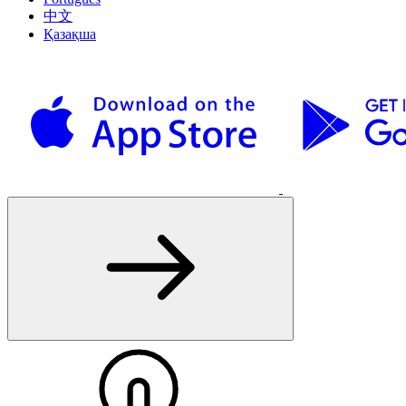
中文
Қазақша