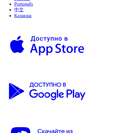
Português
中文
Қазақша