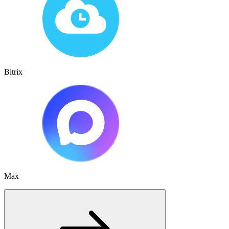
Bitrix
Max