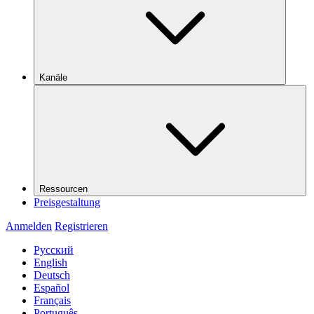
Kanäle
Ressourcen
Preisgestaltung
Anmelden
Registrieren
Русский
English
Deutsch
Español
Français
Português