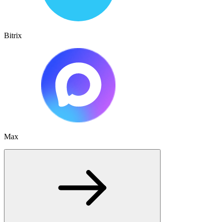
Bitrix
Max