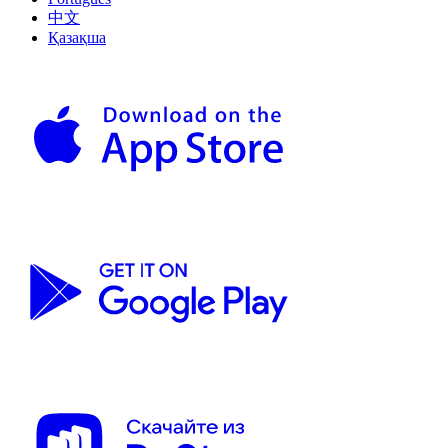
中文
Қазақша