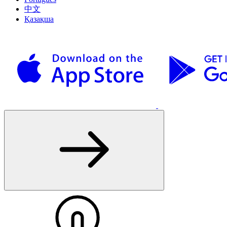
中文
Қазақша