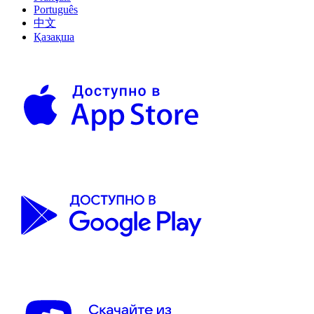
Português
中文
Қазақша