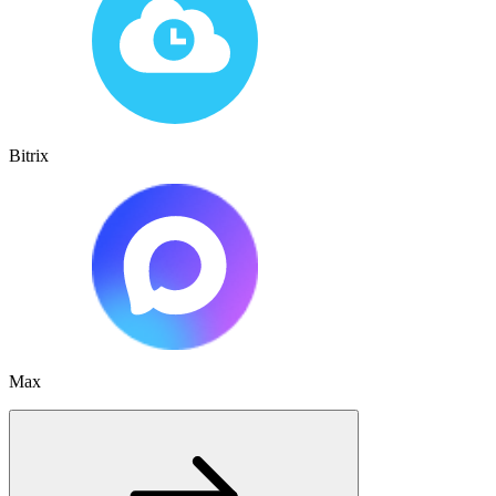
Bitrix
Max