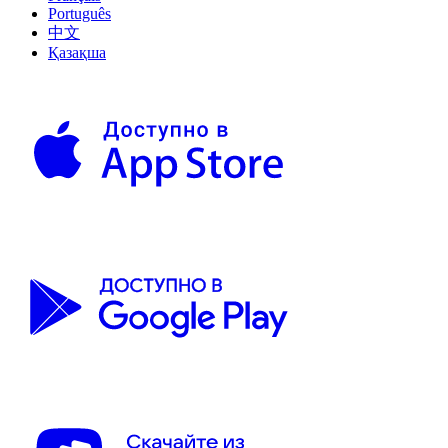
Português
中文
Қазақша