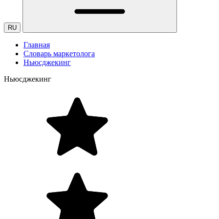
RU
Главная
Словарь маркетолога
Ньюсджекинг
Ньюсджекинг