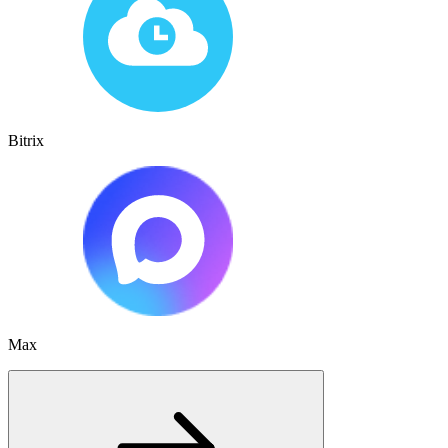
Bitrix
Max