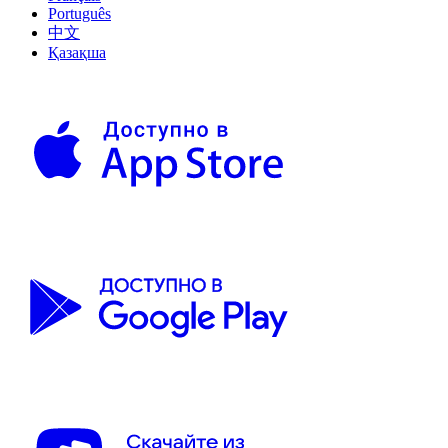
Português
中文
Қазақша