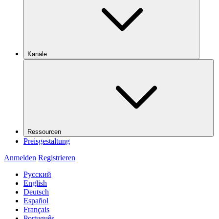
Kanäle
Ressourcen
Preisgestaltung
Anmelden
Registrieren
Русский
English
Deutsch
Español
Français
Português