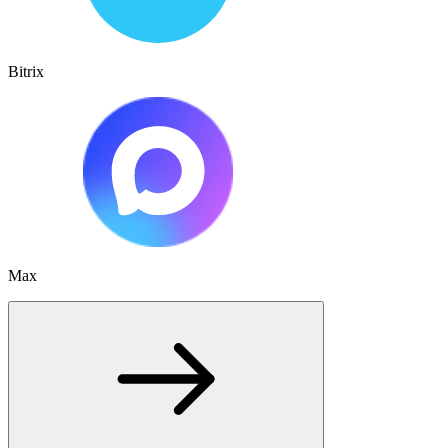
Bitrix
Max