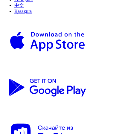
中文
Қазақша