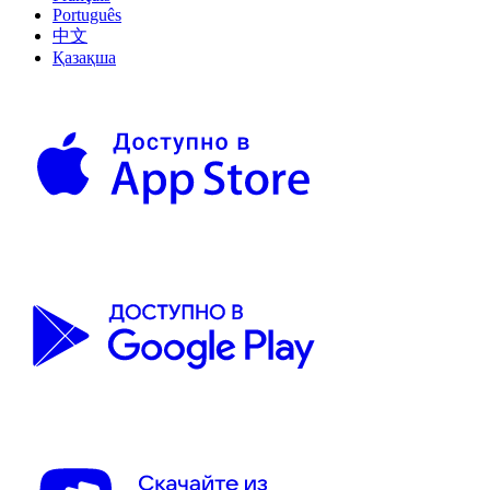
Português
中文
Қазақша