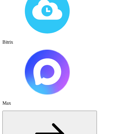
Bitrix
Max