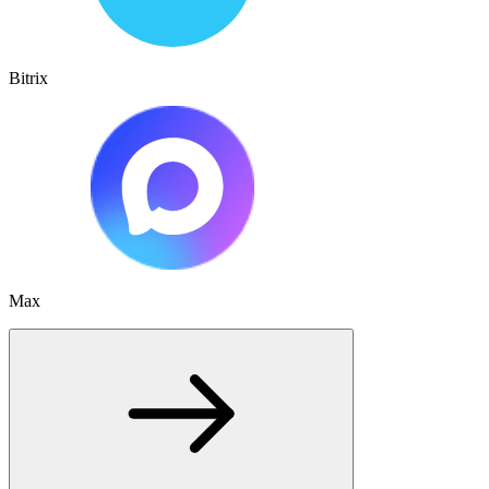
Bitrix
Max