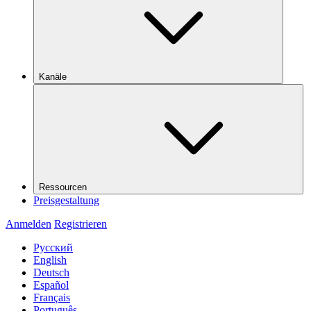
Kanäle
Ressourcen
Preisgestaltung
Anmelden
Registrieren
Русский
English
Deutsch
Español
Français
Português