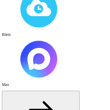
Bitrix
Max