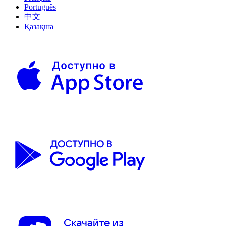
Português
中文
Қазақша