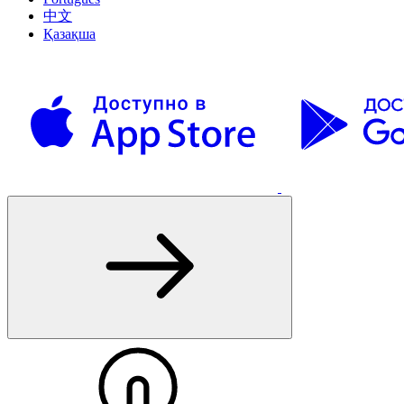
中文
Қазақша