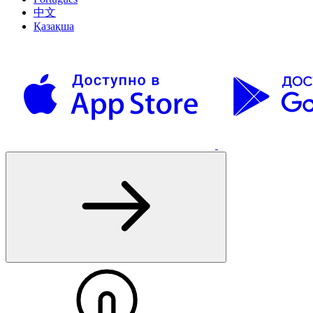
中文
Қазақша