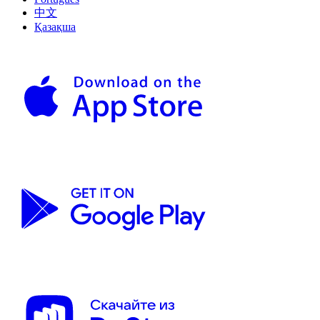
中文
Қазақша