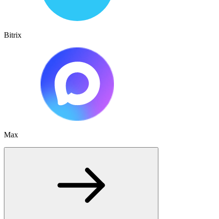
Bitrix
Max