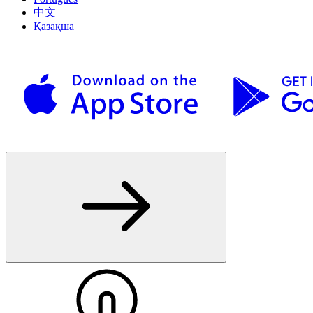
中文
Қазақша