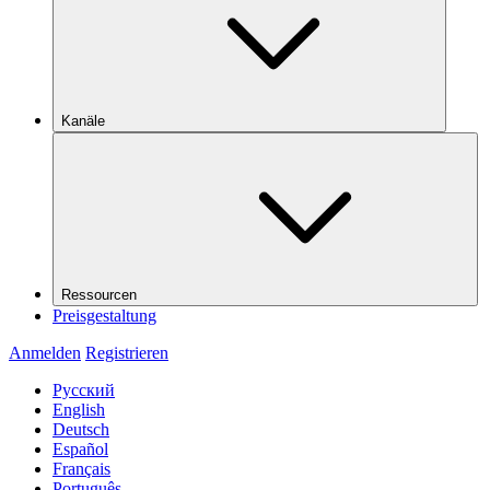
Kanäle
Ressourcen
Preisgestaltung
Anmelden
Registrieren
Русский
English
Deutsch
Español
Français
Português