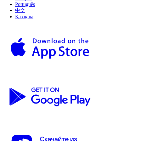
Português
中文
Қазақша