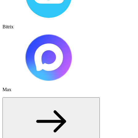
Bitrix
Max