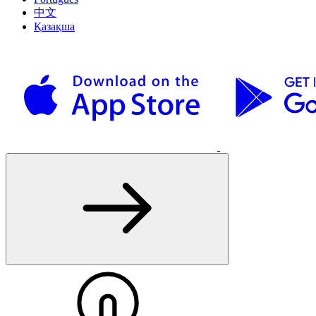
中文
Қазақша