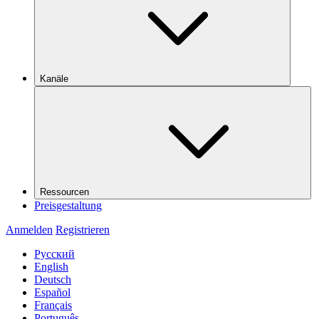
Kanäle
Ressourcen
Preisgestaltung
Anmelden
Registrieren
Русский
English
Deutsch
Español
Français
Português