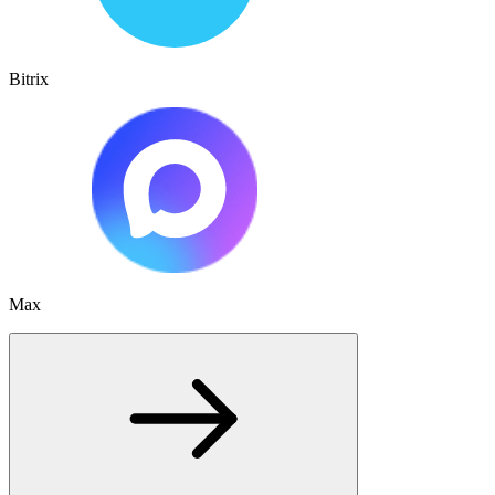
Bitrix
Max