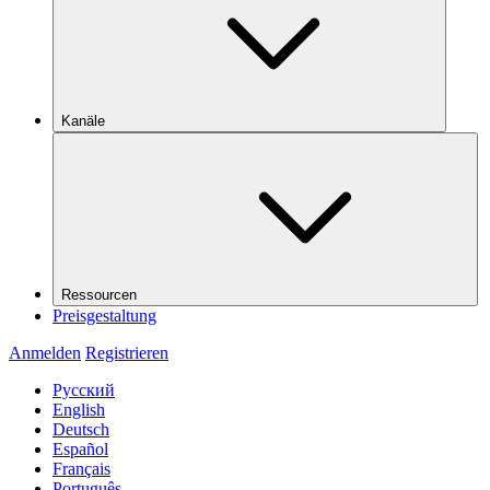
Kanäle
Ressourcen
Preisgestaltung
Anmelden
Registrieren
Русский
English
Deutsch
Español
Français
Português