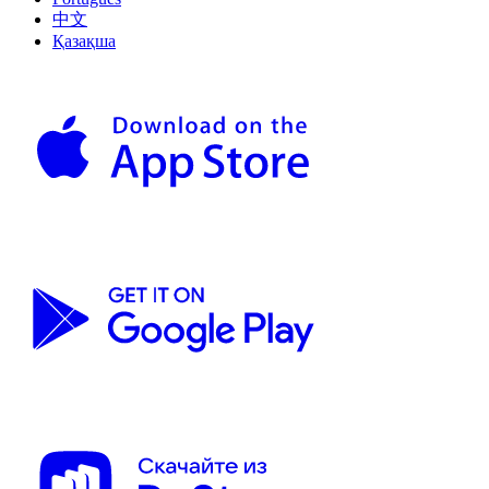
中文
Қазақша