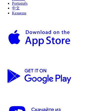
Português
中文
Қазақша