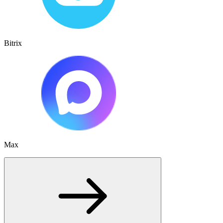
Bitrix
Max