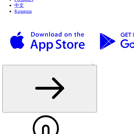
中文
Қазақша