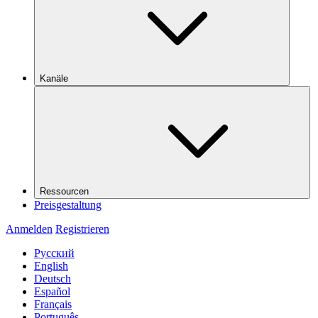
Kanäle
Ressourcen
Preisgestaltung
Anmelden
Registrieren
Русский
English
Deutsch
Español
Français
Português