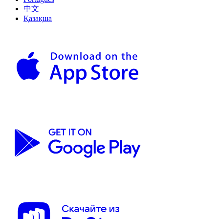
中文
Қазақша