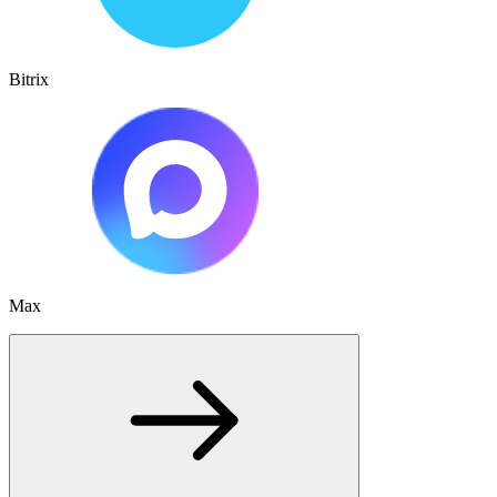
Bitrix
Max