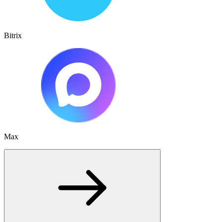
Bitrix
Max