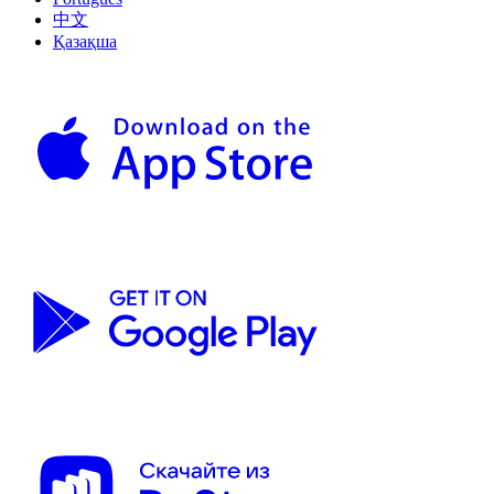
中文
Қазақша