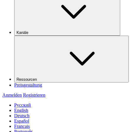
Kanäle
Ressourcen
Preisgestaltung
Anmelden
Registrieren
Русский
English
Deutsch
Español
Français
Português