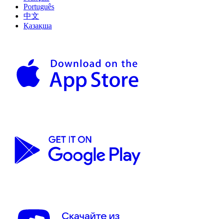
Português
中文
Қазақша