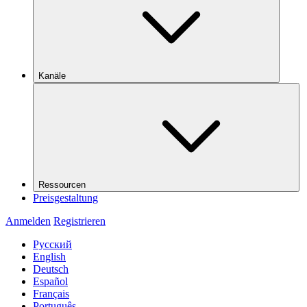
Kanäle
Ressourcen
Preisgestaltung
Anmelden
Registrieren
Русский
English
Deutsch
Español
Français
Português