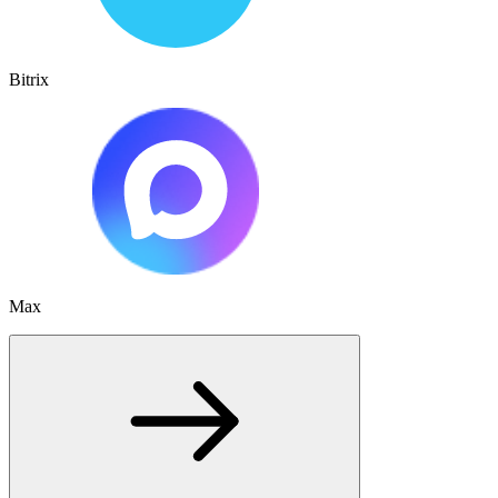
Bitrix
Max