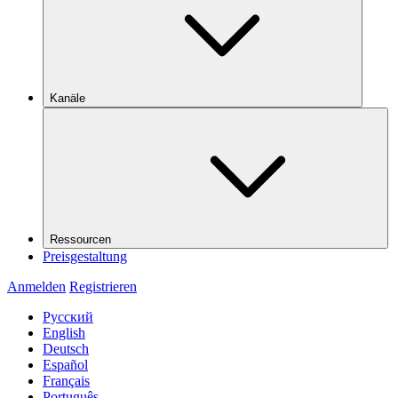
Kanäle
Ressourcen
Preisgestaltung
Anmelden
Registrieren
Русский
English
Deutsch
Español
Français
Português