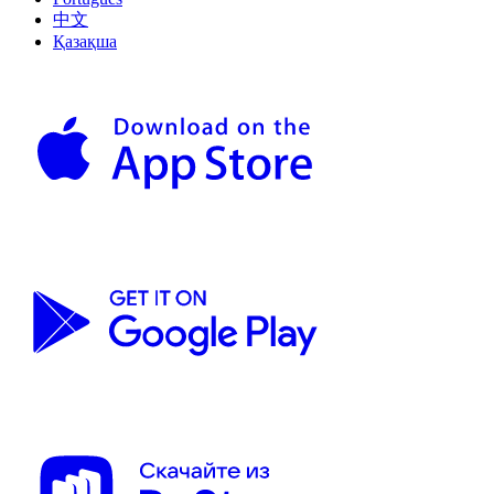
中文
Қазақша