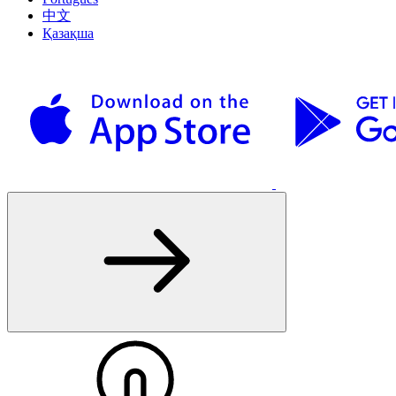
中文
Қазақша