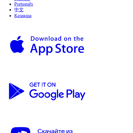
Português
中文
Қазақша