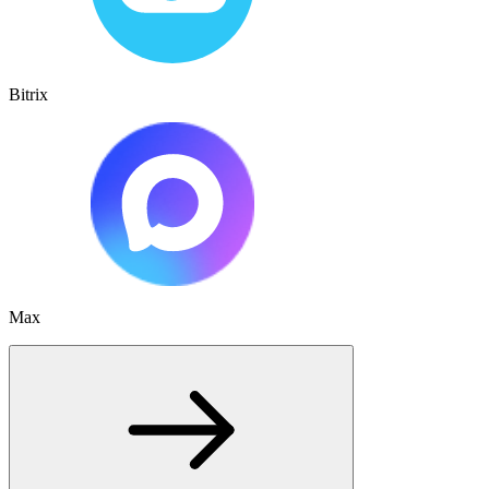
Bitrix
Max