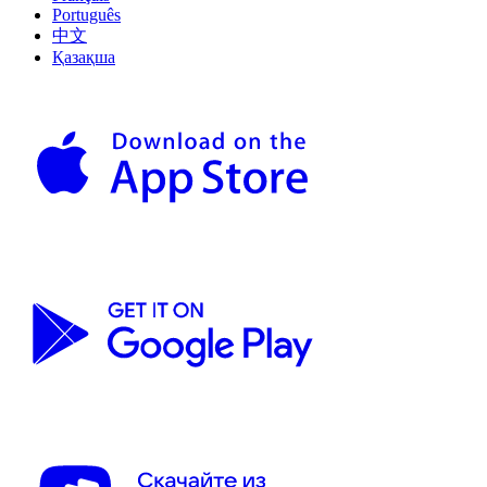
Português
中文
Қазақша