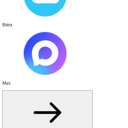
Bitrix
Max