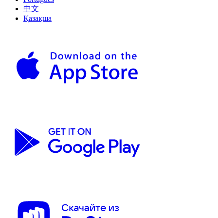
中文
Қазақша