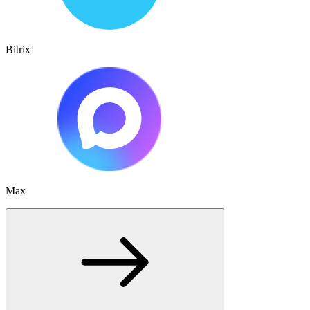
Bitrix
Max