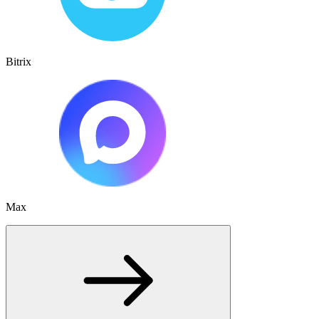
Bitrix
Max