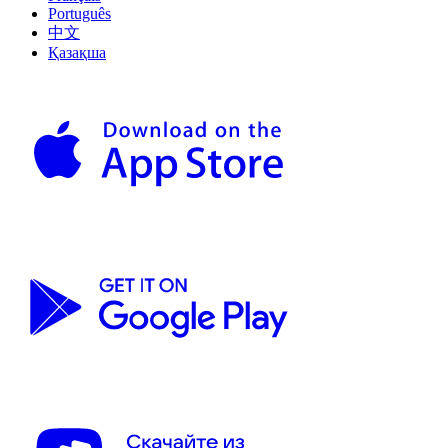
Português
中文
Қазақша