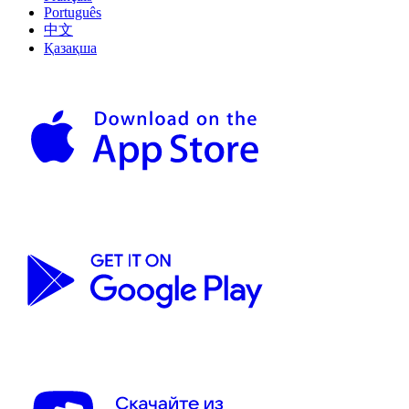
Português
中文
Қазақша