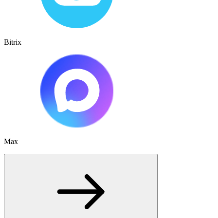
Bitrix
Max