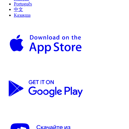
Português
中文
Қазақша