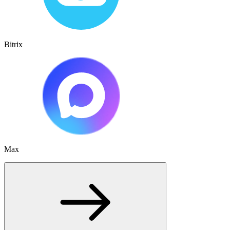
Bitrix
Max