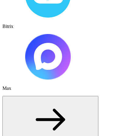
Bitrix
Max