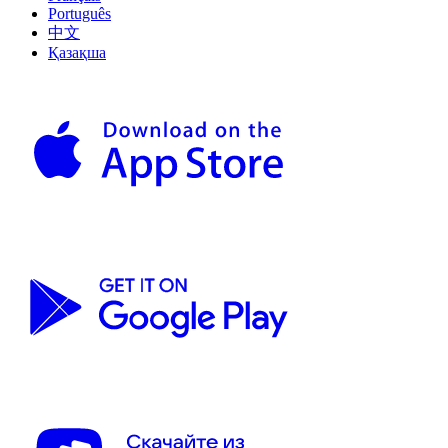
Português
中文
Қазақша