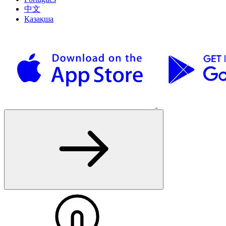
中文
Қазақша